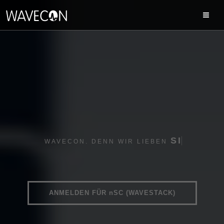
S
I
C
H
E
WAVECON. DENN WIR LIEBEN
ANMELDEN FÜR
nSC
(WAVESTACK)